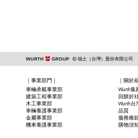
© 福士（台灣）股份有限公司
｜事業部門｜
｜關於
車輛承載事業部
Würth集
建築工程事業部
回饋於
木工事業部
Würth台
車輛養護事業部
品質
金屬事業部
服務條
機車養護事業部
購物須