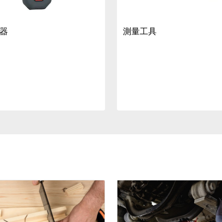
器
測量工具